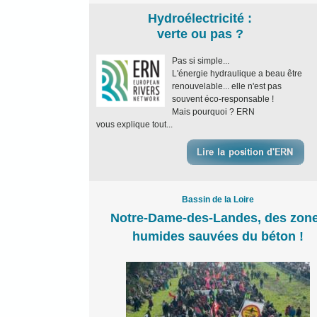
Hydroélectricité :
verte ou pas ?
Pas si simple...
L'énergie hydraulique a beau être
renouvelable... elle n'est pas
souvent éco-responsable !
Mais pourquoi ? ERN
vous explique tout...
Bassin de la Loire
Notre-Dame-des-Landes, des zon
humides sauvées du béton !