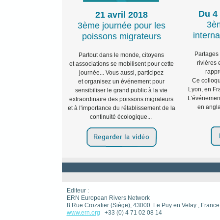
Du 4
21 avril 2018
3è
3ème journée pour les
interna
poissons migrateurs
Partages 
Partout dans le monde, citoyens
rivières
et associations se mobilisent pour cette
rappr
journée... Vous aussi, participez
Ce colloqu
et organisez un événement pour
Lyon, en Fr
sensibiliser le grand public à la vie
L'événement
extraordinaire des poissons migrateurs
en angla
et à l'importance du rétablissement de la
continuité écologique...
Editeur :
ERN European Rivers Network
8 Rue Crozatier (Siège), 43000 Le Puy en Velay , France
www.ern.org
+33 (0) 4 71 02 08 14