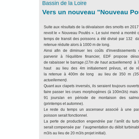
Bassin de
la Loire
Vers un nouveau "Nouveau Po
Suite aux résultats de la dévalaison des smolts en 201
revoit le « Nouveau Poutès ». Le suivi mené a montré 
temps de transit des poissons a été divisé par 132 d
retenue réduite alors à 1000 m de long.
Ainsi afin de diminuer les coûts d'investissements 
parvenir à l'équilibre financier, EDF propose déso
de rabaisser le barrage
(17m de haut actuellement)
à 7
haut au lieu des 4m initialement prévus, et de ré
la retenue à 400m de long au lieu de 350 m
(3
actuellement).
Quant aux clapets inversés, ils seraient toujours ouvert
faire passer les crues morphogènes (à 100m3/s) mais 
91 jours/an en période de montaison des salmo
(printemps et automne).
Le reste du temps un ascenseur associé à une pa
poisson serait fonctionnel.
La perte de production engendrée par l’arrêt du turb
serait compensée par l’augmentation du débit turbinab
m3/s au lieu de 20 m3/s projet initial).