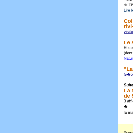
de EP
Lire 
Col
riv
visite
Le 
Recen
(dont
Natu
"La
G�os
Suit
La 
de 
3 aff
�
la ma
Respon