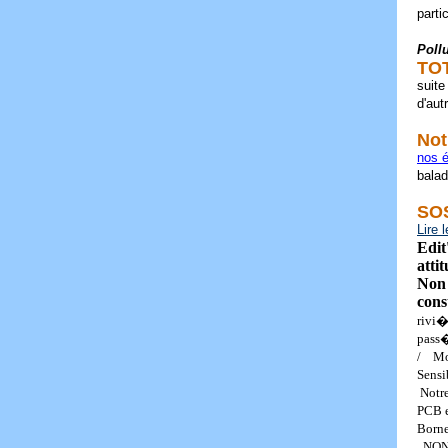
parti
Pollu
TOT
suite
d'aut
Not
nos 
balad
SOS
Lire 
Edit
atti
Non 
cons
rivi�
pass�
/ Mon
Sensi
Notre
PCB 
Born
NON 