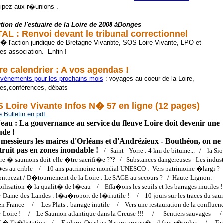
cipez aux r�unions .
tion de l'estuaire de la Loire de 2008 àDonges
AL : Renvoi devant le tribunal correctionnel
 � l'action juridique de Bretagne Vivanbte, SOS Loire Vivante, LPO et
res association. Enfin !
re calendrier : A vos agendas !
évènements pour les prochains mois
: voyages au coeur de la Loire,
es,conférences, débats
 Loire Vivante Infos N� 57 en ligne (12 pages)
le Bulletin en pdf
'eau : La gouvernance au service du fleuve Loire doit devenir une
tude !
messieurs les maires d'Orléans et d'Andrézieux - Bouthéon, on ne
truit pas en zones inondable !
/
Saint - Yorre : 4 km de bitume... / la Sio
re � saumons doit-elle �tre sacrifi�e ??? / Substances dangereuses - Les indust
es au crible / 10 ans patrimoine mondial UNESCO : Vers patrimoine �largi 
tpezat / D�tournement de la Loire : Le SAGE au secours ? / Haute-Lignon:
bilisation � la qualit� de l�eau / Effa�ons les seuils et les barrages inutile
-Dame-des-Landes : l�a�roport de l�inutile ! / 10 jours sur les traces du sa
en France /
Les Plats : barrage inutile
/
Vers une restauration de la confluen
e-Loire ! /
Le Saumon atlantique dans la Creuse !!! /
Sentiers sauvages 
� l'h�listation / Enduro, Quad en Nature proteg� : il faut r�guler /
Ter