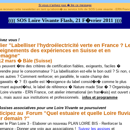
Si vous n'arrivez pas � lire ce message
s recevez cette newsletter en tant qu'abonn� au service Info de SOS Loire vivante - ERN Fra
(((( SOS Loire Vivante Flash, 21 F�vrier 2011 ))))
ivez vous !
lier "Labelliser l'hydroélectricité verte en France ? L
eignements des expériences en Suisse et en
lemagne"
-12 mars � Bàle (Suisse)
 peuvent �tre des critères de certification fiables, exigeants, faciles �
endre pour le consommateur ? La labellisation est-elle le bon outil ? Si non, 
les autres ? Comment renforcer, en parallèle, le vaste champ des
gawatts � ? Et quelle est l�exigence du label consid�r� comme le plus
rmant aujourd�hui, le label de référence � Nature made Star � ? Organisép
Loire vivante - ERN France,
cet atelier international (en fran�ais) est ouvert
 mais aussi aux institutions et professionnels.
infos et programme
Assises associatives pour une Loire Vivante se poursuivent
ticipez au Forum "Quel estuaire et quelle Loire fluvi
r demain ?"
er le Plan Loire 3 - Elaborer un nouveau PLAN LOIRE BIS - Renforcer la
ernance - Donner une voix aux associations !
Suivez les assises
et