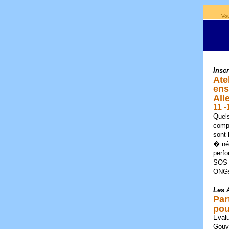
Vou
Inscr
Ate
ens
Al
11 
Quels
compr
sont 
� né
perfo
SOS 
ONGs,
Les 
Par
pou
Evalu
Gouv