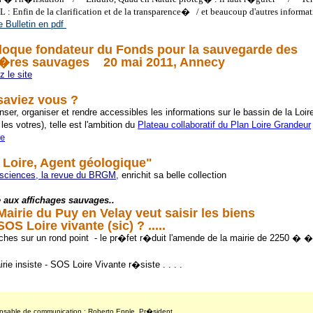
L : Enfin de la clarification et de la transparence� /
et beaucoup d'autres informa
le Bulletin en pdf
loque fondateur du Fonds pour la sauvegarde des
i�res sauvages 20 mai 2011, Annecy
z le site
saviez vous ?
ser, organiser et rendre accessibles les informations sur le bassin de la Loir
 les votres), telle est l'ambition du
Plateau collaboratif du Plan Loire Grandeur
re
 Loire, Agent géologique"
ciences, la revue du BRGM
,
enrichit sa belle collection
e aux affichages sauvages..
Mairie du Puy en Velay veut saisir les biens
SOS Loire vivante (sic) ? .....
iches sur un rond point - le pr�fet r�duit l'amende de la mairie de 2250 � 
irie insiste - SOS Loire Vivante r�siste . . . .
sable de communication : Roberto Epple, Pr�sident