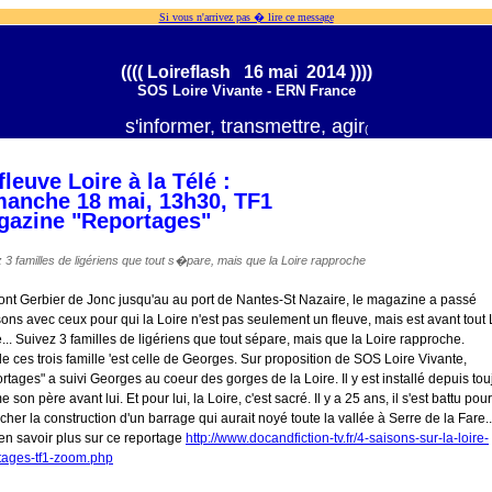
Si vous n'arrivez pas � lire ce message
(((( Loireflash 16 mai 2014 ))))
SOS Loire Vivante - ERN France
s'informer, transmettre, agir
(
fleuve Loire à la Télé :
anche 18 mai, 13h30, TF1
gazine "Reportages"
 3 familles de ligériens que tout s�pare, mais que la Loire rapproche
nt Gerbier de Jonc jusqu'au au port de Nantes-St Nazaire, le magazine a passé
sons avec ceux pour qui la Loire n'est pas seulement un fleuve, mais est avant tou
e... Suivez 3 familles de ligériens que tout sépare, mais que la Loire rapproche.
e ces trois famille 'est celle de Georges. Sur proposition de SOS Loire Vivante,
rtages" a suivi Georges au coeur des gorges de la Loire. Il y est installé depuis tou
son père avant lui. Et pour lui, la Loire, c'est sacré. Il y a 25 ans, il s'est battu pour
her la construction d'un barrage qui aurait noyé toute la vallée à Serre de la Fare..
en savoir plus sur ce reportage
http://www.docandfiction-tv.fr/4-saisons-sur-la-loire-
tages-tf1-zoom.php