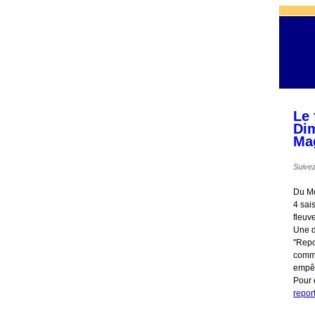
Le 
Dim
Ma
Suivez
Du Mo
4 sai
fleuv
Une d
"Repo
comme 
empêc
Pour 
repor