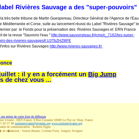
label Rivières Sauvage a des "super-pouvoirs"
 la très belle tribune de Martin Guespereau, Directeur Général de l'Agence de l'Eau
 Méditerranée et Corse, suite au lancement réussi du Label "Rivières Sauvage" l
 dernier par le Fonds pour la préservation des Rivières Sauvages et ERN France
ait de la revue "Sauvons l'eau "
http://www.sauvonsleau.fr/jcms/c_7162/les-super-
irs-des-rivieres-sauvages#.U3TbZHZ9lFE
d'infos sur Rivières Sauvages
http://www.rivieres-sauvages.fr/
once
juillet : il y en a forcément un
Big Jump
s de chez vous ...
 me retirer de votre liste de diffusion
re vivante - ERN France, 8 Rue Crozatier 43000 Le Puy en Velay, France
71 05 57 88
sosloirevivante@rivernet.org
www.sosloirevivante.org
able de communication : Roberto Epple
 de r�daction : Simon Burner, Corinne Forst, Gregory Jovignot