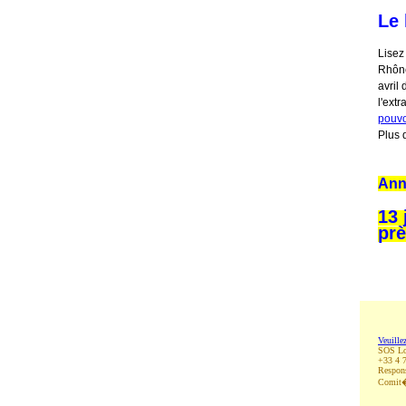
Le 
Lisez
Rhône
avril
l'extr
pouvo
Plus 
Ann
13 
prè
Veuillez
SOS Loi
+33 4 
Respons
Comit�