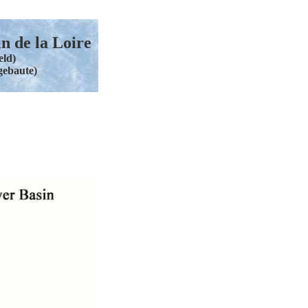
in de la Loire
eld)
gebaute)