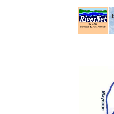
B
by ERN
European Rivers Network